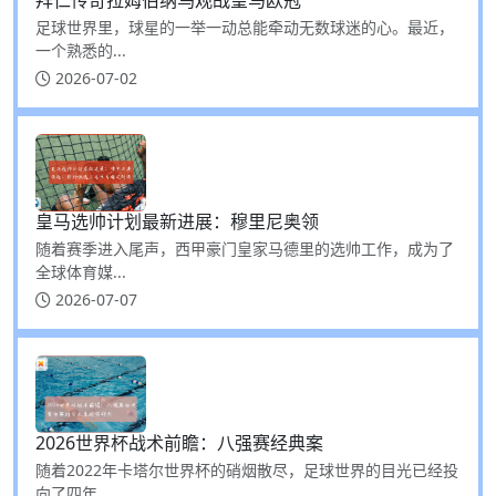
拜仁传奇拉姆伯纳乌观战皇马欧冠
足球世界里，球星的一举一动总能牵动无数球迷的心。最近，
一个熟悉的...
2026-07-02
皇马选帅计划最新进展：穆里尼奥领
随着赛季进入尾声，西甲豪门皇家马德里的选帅工作，成为了
全球体育媒...
2026-07-07
2026世界杯战术前瞻：八强赛经典案
随着2022年卡塔尔世界杯的硝烟散尽，足球世界的目光已经投
向了四年...