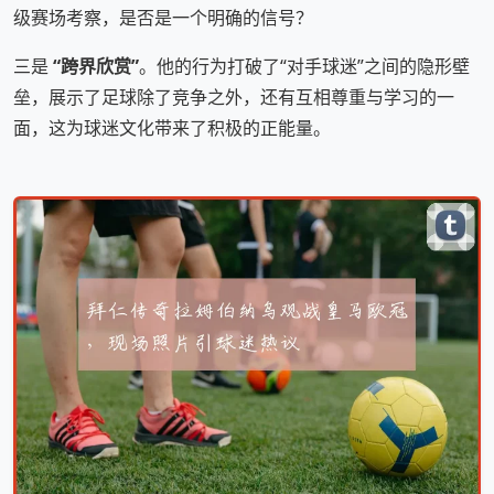
级赛场考察，是否是一个明确的信号？
三是
“跨界欣赏”
。他的行为打破了“对手球迷”之间的隐形壁
垒，展示了足球除了竞争之外，还有互相尊重与学习的一
面，这为球迷文化带来了积极的正能量。