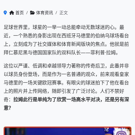
首页
体育资讯
正文
足球世界里，球星的一举一动总能牵动无数球迷的心。最
近，一个熟悉的身影出现在西班牙马德里的伯纳乌球场看台
上，立刻成为了社交媒体和体育新闻版块的焦点。他就是前
拜仁慕尼黑与德国国家队的双料队长——菲利普·拉姆。
这位以严谨、低调和卓越领导力著称的传奇后卫，此番并非
以球员身份登场，而是作为一名普通的观众，前来观看皇家
马德里的一场关键欧冠赛事。有眼尖的球迷拍下了他在看台
上的照片并上传网络，随即引发了广泛讨论。人们不禁好
奇：
拉姆此行是单纯为了欣赏一场高水平对决，还是另有深
意？