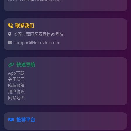
联系我们
长春市双阳区双营路99号院
support@lietuzhe.com
快速导航
App下载
关于我们
隐私政策
用户协议
网站地图
推荐平台