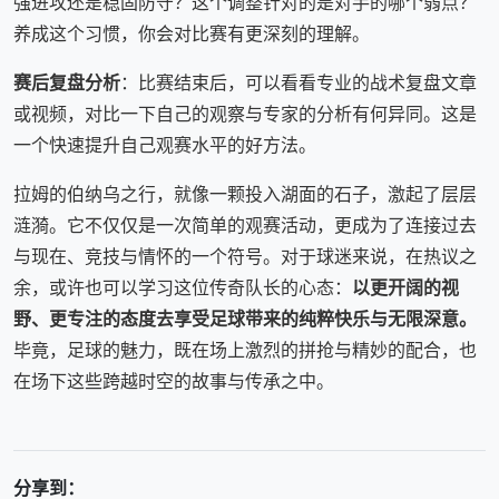
强进攻还是稳固防守？这个调整针对的是对手的哪个弱点？
养成这个习惯，你会对比赛有更深刻的理解。
赛后复盘分析
：比赛结束后，可以看看专业的战术复盘文章
或视频，对比一下自己的观察与专家的分析有何异同。这是
一个快速提升自己观赛水平的好方法。
拉姆的伯纳乌之行，就像一颗投入湖面的石子，激起了层层
涟漪。它不仅仅是一次简单的观赛活动，更成为了连接过去
与现在、竞技与情怀的一个符号。对于球迷来说，在热议之
余，或许也可以学习这位传奇队长的心态：
以更开阔的视
野、更专注的态度去享受足球带来的纯粹快乐与无限深意。
毕竟，足球的魅力，既在场上激烈的拼抢与精妙的配合，也
在场下这些跨越时空的故事与传承之中。
分享到：